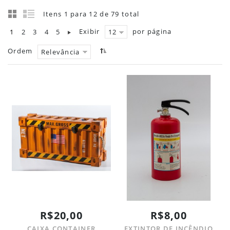
Itens 1 para 12 de 79 total
Exibir
por página
1
2
3
4
5
12
Ordem
Relevância
R$20,00
R$8,00
CAIXA CONTAINER
EXTINTOR DE INCÊNDIO