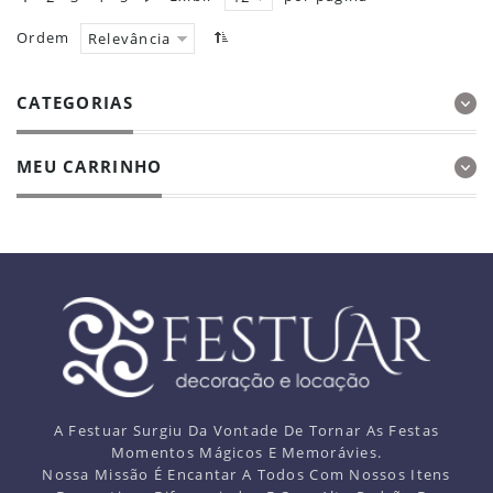
Ordem
Relevância
CATEGORIAS
MEU CARRINHO
A Festuar Surgiu Da Vontade De Tornar As Festas
Momentos Mágicos E Memorávies.
Nossa Missão É Encantar A Todos Com Nossos Itens