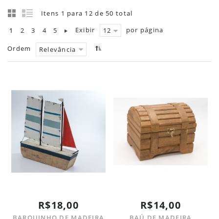
Itens 1 para 12 de 50 total
Exibir
por página
1
2
3
4
5
12
Ordem
Relevância
R$18,00
R$14,00
BARQUINHO DE MADEIRA
BAÚ DE MADEIRA