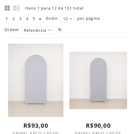
Itens 1 para 12 de 131 total
Exibir
por página
1
2
3
4
5
12
Ordem
Relevância
R$93,00
R$90,00
PAINEL ARCO 1,80 DE
PAINEL ARCO 2,00 DE