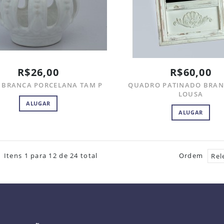
R$26,00
R$60,00
 BRANCA PORCELANA TAM P
QUADRO PATINADO BRA
LOUSA
ALUGAR
ALUGAR
Itens 1 para 12 de 24 total
Ordem
Rel