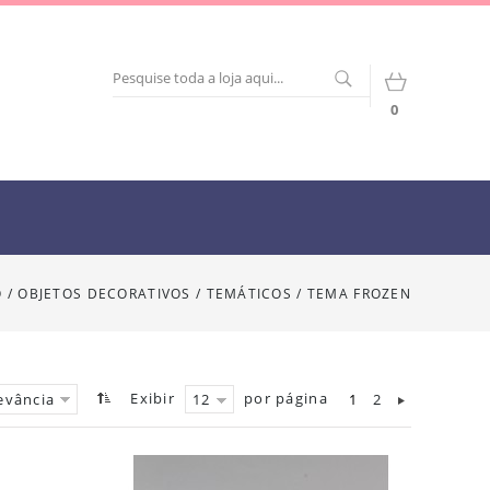
0
O
/
OBJETOS DECORATIVOS / TEMÁTICOS
/
TEMA FROZEN
Exibir
por página
1
2
evância
12