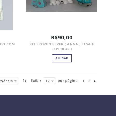
R$90,00
NCO COM
KIT FROZEN FEVER ( ANNA , ELSA E
ESPIRROS )
ALUGAR
Exibir
por página
1
2
evância
12