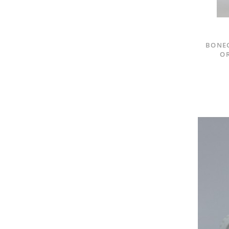
BONEC
OR