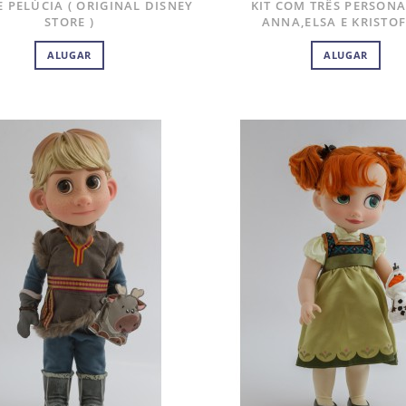
 PELÚCIA ( ORIGINAL DISNEY
KIT COM TRÊS PERSON
STORE )
ANNA,ELSA E KRISTO
ALUGAR
ALUGAR