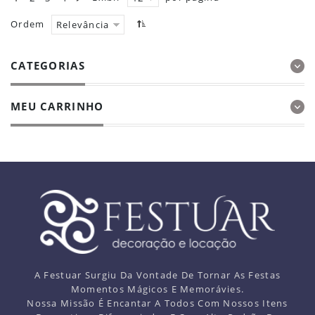
Ordem
Relevância
CATEGORIAS
MEU CARRINHO
A Festuar Surgiu Da Vontade De Tornar As Festas
Momentos Mágicos E Memorávies.
Nossa Missão É Encantar A Todos Com Nossos Itens