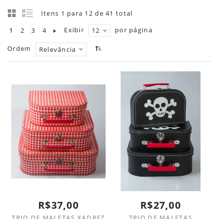
Itens 1 para 12 de 41 total
Exibir
por página
1
2
3
4
12
Ordem
Relevância
R$37,00
R$27,00
TRIO DE MALETAS XADREZ
TRIO DE MALETAS