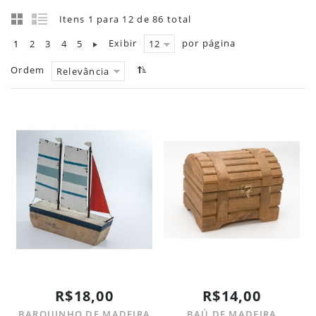
Itens 1 para 12 de 86 total
Exibir
por página
1
2
3
4
5
12
Ordem
Relevância
R$18,00
R$14,00
BARQUINHO DE MADEIRA
BAÚ DE MADEIRA