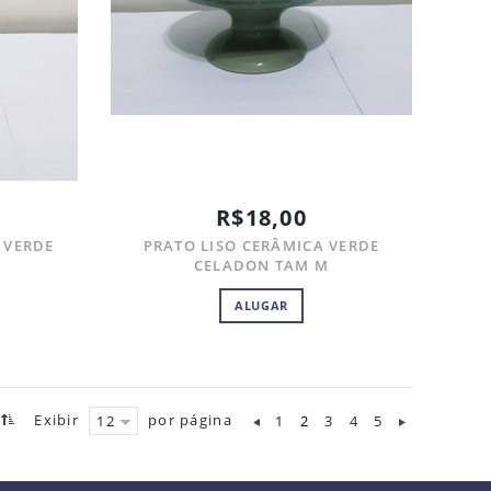
R$18,00
 VERDE
PRATO LISO CERÂMICA VERDE
CELADON TAM M
ALUGAR
Exibir
por página
1
2
3
4
5
12