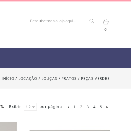
0
INÍCIO
/
LOCAÇÃO
/
LOUÇAS / PRATOS
/
PEÇAS VERDES
Exibir
por página
1
2
3
4
5
12