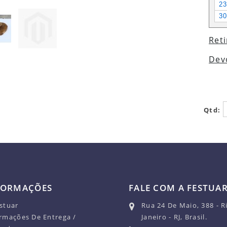
2
3
Reti
Dev
Qtd:
FORMAÇÕES
FALE COM A FESTUA
stuar
Rua 24 De Maio, 388 - R
rmações De Entrega /
Janeiro - RJ, Brasil.