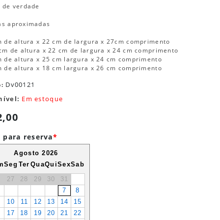
 de verdade
as aproximadas
m de altura x 22 cm de largura x 27cm comprimento
 cm de altura x 22 cm de largura x 24 cm comprimento
m de altura x 25 cm largura x 24 cm comprimento
m de altura x 18 cm largura x 26 cm comprimento
Dv00121
o:
nível:
Em estoque
2,00
 para reserva
*
Agosto 2026
m
Seg
Ter
Qua
Qui
Sex
Sab
6
27
28
29
30
31
7
8
10
11
12
13
14
15
6
17
18
19
20
21
22