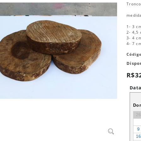
Tronco
medid
1- 3 c
2- 4,5
3- 4 c
4- 7 c
Códig
Dispo
R$3
Data
Do
2
9
1