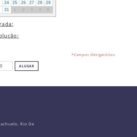
3
24
25
26
27
28
29
0
31
1
2
3
4
5
rada:
olução:
*Campos Obrigatórios
ALUGAR
R
iachuelo, Rio De